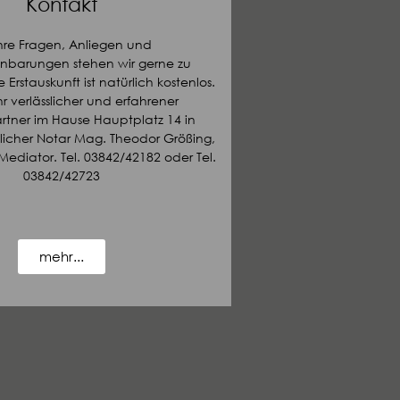
Kontakt
Ihre Fragen, Anliegen und
inbarungen stehen wir gerne zu
 Erstauskunft ist natürlich kostenlos.
Ihr verlässlicher und erfahrener
tner im Hause Hauptplatz 14 in
licher Notar Mag. Theodor Größing,
ediator. Tel. 03842/42182 oder Tel.
03842/42723
mehr...