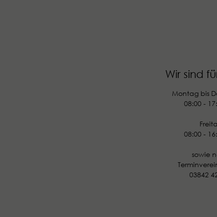
Wir sind fü
Wir sind fü
Montag bis D
Montag bis D
08:00 - 17
08:00 - 17
Freit
Freit
08:00 - 16
08:00 - 16
sowie 
sowie 
Terminvere
Terminvere
03842 4
03842 4