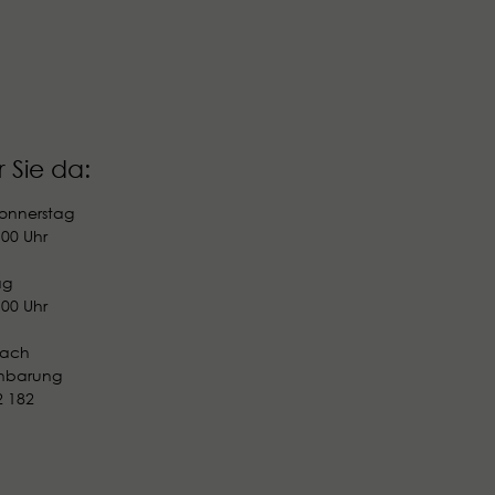
r Sie da:
r Sie da:
onnerstag
onnerstag
:00 Uhr
:00 Uhr
ag
ag
:00 Uhr
:00 Uhr
nach
nach
inbarung
inbarung
2 182
2 182