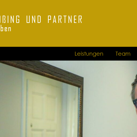
ÖßING UND PARTNER
oben
Leistungen
Team